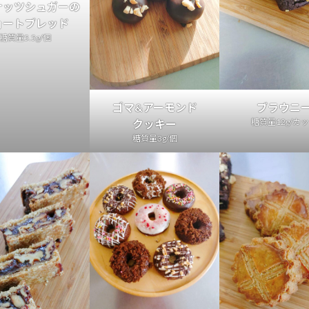
ナッツシュガーの
ョートブレッド
糖質量5.5g/個
ゴマ&アーモンド
ブラウニ
糖質量12g/カ
クッキー
糖質量3g/個