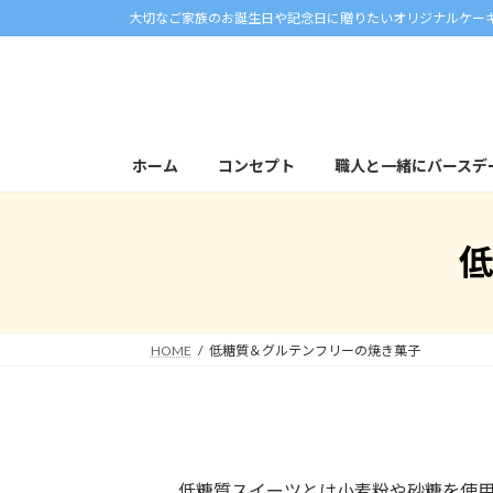
コ
ナ
大切なご家族のお誕生日や記念日に贈りたいオリジナルケー
ン
ビ
テ
ゲ
ン
ー
ツ
シ
へ
ョ
ホーム
コンセプト
職人と一緒にバースデ
ス
ン
キ
に
ッ
移
プ
動
HOME
低糖質＆グルテンフリーの焼き菓子
低糖質スイーツとは小麦粉や砂糖を使用