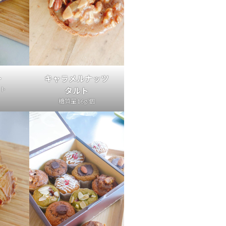
ー
キャラメルナッツ
ット
タルト
糖質量16g/個