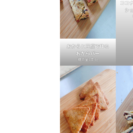
ココ
シ
おからと豆腐で作る
おからバー
糖質量1本4g