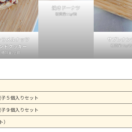
焼きドーナツ
糖質量11g/個
ャラメルナッツ
サブレナン
糖質量15g/個
ンドクッキー
糖質量7g/個
菓子５個入りセット
菓子９個入りセット
ト）