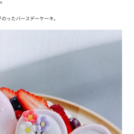
no
がのったバースデーケーキ。