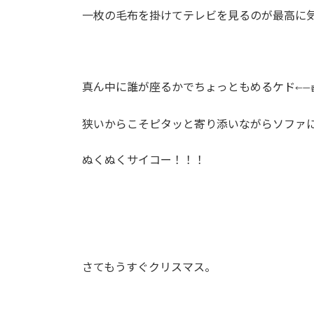
一枚の毛布を掛けてテレビを見るのが最高に
真ん中に誰が座るかでちょっともめるケド
←一
狭いからこそピタッと寄り添いながらソファに座
ぬくぬくサイコー！！！
さてもうすぐクリスマス。