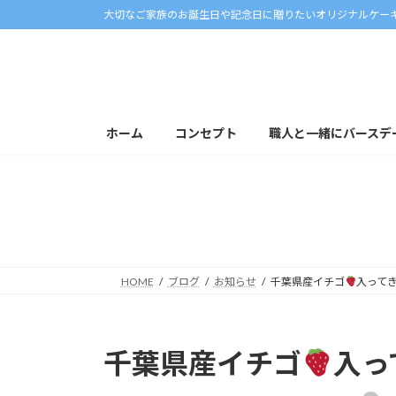
コ
ナ
大切なご家族のお誕生日や記念日に贈りたいオリジナルケー
ン
ビ
テ
ゲ
ン
ー
ツ
シ
へ
ョ
ホーム
コンセプト
職人と一緒にバースデ
ス
ン
キ
に
ッ
移
プ
動
HOME
ブログ
お知らせ
千葉県産イチゴ
入って
千葉県産イチゴ
入っ