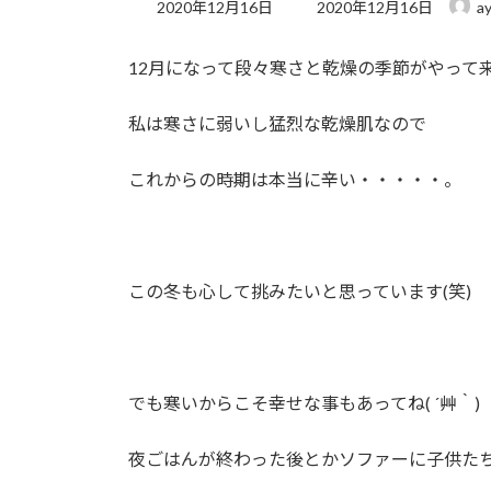
最
2020年12月16日
2020年12月16日
a
終
更
12月になって段々寒さと乾燥の季節がやって
新
日
時
私は寒さに弱いし猛烈な乾燥肌なので
:
これからの時期は本当に辛い・・・・・。
この冬も心して挑みたいと思っています(笑)
でも寒いからこそ幸せな事もあってね( ´艸｀)
夜ごはんが終わった後とかソファーに子供た